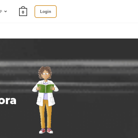
SP
Login
0
ora