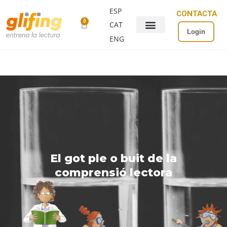
ESP
CONTACTA
0
CAT
Login
ENG
El got ple o buit de la
comprensió lectora