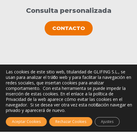
Consulta personalizada
CONTACTO
Las cookies de este sitio web, titularidad de GLIFING S.L., se
usan para analizar el tráfico web y para facilitar la navegación en
redes sociales, que insertan cookies para analizar
comportamiento. Con esta herramienta se puede impedir la
inserción de estas cookies. En el enlace a la política de
Glifing, S.L. ha participado en el Programa de Iniciación a la Exportación ICEX-Next, y ha
Privacidad de la web aparece cómo evitar las cookies en el
contado con el apoyo del ICEX, así como con la cofinanciación de Fondos europeos FEDER,
habiendo contribuido según la medida de los mismos, al crecimiento económico de esta
navegador. Si se desea ver otra vez esta notificación navegar en
empresa, su región y de España en su conjunto.
privado y aparecerá de nuevo.
Aceptar Cookies
Rechazar Cookies
Ajustes
Ⓒ Copyright Glifing 2012 - 2026
Aviso legal
|
Política de Privacidad
|
Política de Cookies
|
Protección de datos
|
Condiciones de Uso |
Condiciones de