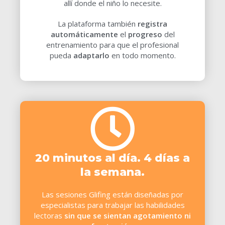
allí donde el niño lo necesite.
La plataforma también
registra
automáticamente
el
progreso
del
entrenamiento para que el profesional
pueda
adaptarlo
en todo momento.
20 minutos al día. 4 días a
la semana.
Las sesiones Glifing están
diseñadas por
especialistas para trabajar las habilidades
lectoras
sin que se sientan agotamiento ni