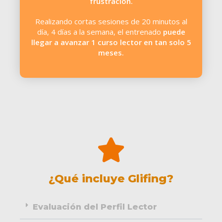
frustración.
Realizando cortas sesiones de 20 minutos al
día, 4 días a la semana, el entrenado
puede
llegar a avanzar 1 curso lector en tan solo 5
meses.
¿Qué incluye Glifing?
Evaluación del Perfil Lector