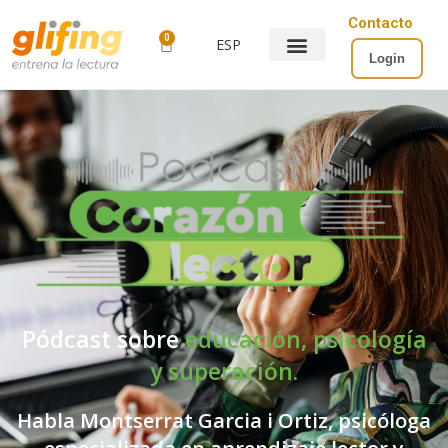
Contacto
0
ESP
Login
Pódcast sobre
educación,
psicología
y
superación.
Habla Montserrat Garcia i Ortiz, psicóloga