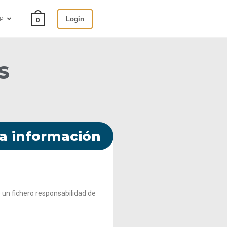
SP
Login
0
​
a información
un fichero responsabilidad de