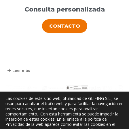
Consulta personalizada
CONTACTO
Leer más
Las cookies de este sitio web, titularidad de GLIFING S.L., se
usan para analizar el tráfico web y para facilitar la navegación en
redes sociales, que insertan cookies para analizar
Glifing, S.L. ha participado en el Programa de Iniciación a la Exportación ICEX-Next, y ha
contado con el apoyo del ICEX, así como con la cofinanciación de Fondos europeos FEDER,
comportamiento. Con esta herramienta se puede impedir la
habiendo contribuido según la medida de los mismos, al crecimiento económico de esta
empresa, su región y de España en su conjunto.
inserción de estas cookies. En el enlace a la política de
Privacidad de la web aparece cómo evitar las cookies en el