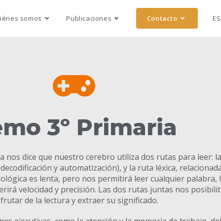
iénes somos
Publicaciones
Contacto
ES
mo 3º Primaria
a nos dice que nuestro cerebro utiliza dos rutas para leer: l
codificación y automatización), y la ruta léxica, relacionada
nológica es lenta, pero nos permitirá leer cualquier palabra, 
erirá velocidad y precisión. Las dos rutas juntas nos posibili
sfrutar de la lectura y extraer su significado.
ones ejecutivas, como la atención y la memoria de trabajo, d