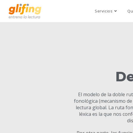
Servicios
Qu
De
El modelo de la doble rut
fonológica (mecanismo de de
lectura global. La ruta fo
léxica es la que nos conf
di
Por otra parte, las funci