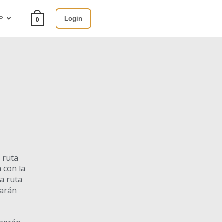
P
Login
0
a ruta
 con la
la ruta
tarán
eberán