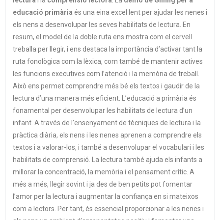
lectura
i la
comprensió lectora
. La
demo de Glifing
per a
educació primària
és una eina excel·lent per ajudar les nenes i
els nens a desenvolupar les seves habilitats de lectura. En
resum, el model de la doble ruta ens mostra com el cervell
treballa per llegir, i ens destaca la importància d’activar tant la
ruta fonològica com la lèxica, com també de mantenir actives
les funcions executives com l’atenció i la memòria de treball.
Això ens permet comprendre més bé els textos i gaudir de la
lectura d’una manera més eficient. L’educació a primària és
fonamental per desenvolupar les habilitats de lectura d’un
infant. A través de l’ensenyament de tècniques de lectura i la
pràctica diària, els nens i les nenes aprenen a comprendre els
textos i a valorar-los, i també a desenvolupar el vocabulari i les
habilitats de comprensió. La lectura també ajuda els infants a
millorar la concentració, la memòria i el pensament crític. A
més a més, llegir sovint i ja des de ben petits pot fomentar
l’amor per la lectura i augmentar la confiança en si mateixos
com a lectors. Per tant, és essencial proporcionar a les nenes i