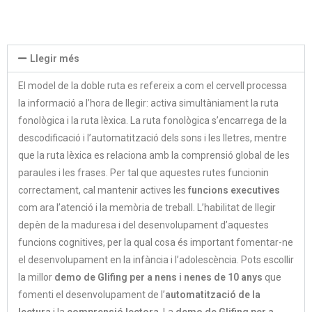
Llegir més
El model de la doble ruta es refereix a com el cervell processa
la informació a l’hora de llegir: activa simultàniament la ruta
fonològica i la ruta lèxica. La ruta fonològica s’encarrega de la
descodificació i l’automatització dels sons i les lletres, mentre
que la ruta lèxica es relaciona amb la comprensió global de les
paraules i les frases. Per tal que aquestes rutes funcionin
correctament, cal mantenir actives les
funcions executives
com ara l’atenció i la memòria de treball. L’habilitat de llegir
depèn de la maduresa i del desenvolupament d’aquestes
funcions cognitives, per la qual cosa és important fomentar-ne
el desenvolupament en la infància i l’adolescència. Pots escollir
la millor
demo de Glifing per a nens i nenes de 10 anys
que
fomenti el desenvolupament de l’
automatització de la