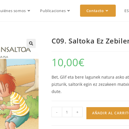
uiénes somos
Publicaciones
Contacto
E
C09. Saltoka Ez Zebile
10,00
€
Bet, Glif eta bere lagunek natura asko a
pizturik, saltorik egin ez zezakeen mat
dute.
-
+
AÑADIR AL CARRIT