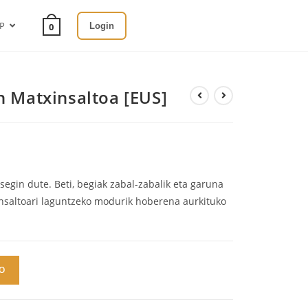
SP
Login
0
n Matxinsaltoa [EUS]
tsegin dute. Beti, begiak zabal-zabalik eta garuna
xinsaltoari laguntzeko modurik hoberena aurkituko
O