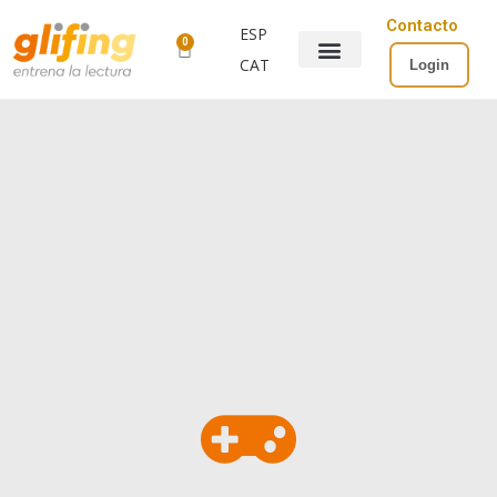
Contacto
ESP
0
CAT
Login