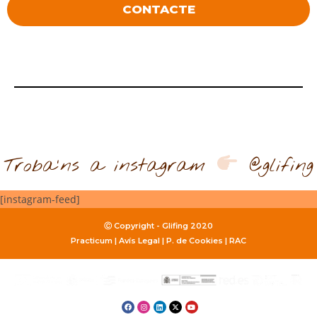
CONTACTE
Troba'ns a instagram
@glifing
[instagram-feed]
Ⓒ Copyright - Glifing 2020
Practicum
|
Avís Legal
|
P. de Cookies
|
RAC