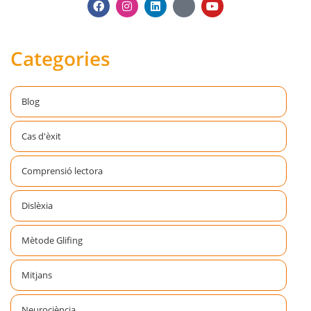
Categories
Blog
Cas d'èxit
Comprensió lectora
Dislèxia
Mètode Glifing
Mitjans
Neurociència