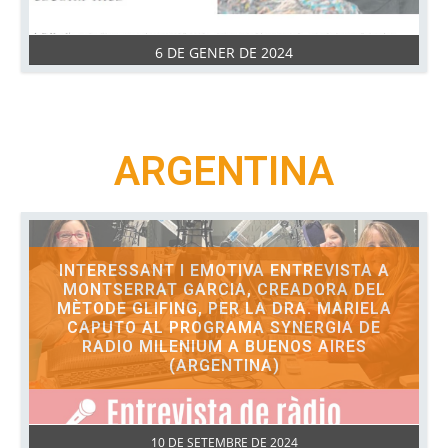
6 DE GENER DE 2024
ARGENTINA
INTERESSANT I EMOTIVA ENTREVISTA A
MONTSERRAT GARCIA, CREADORA DEL
MÈTODE GLIFING, PER LA DRA. MARIELA
CAPUTO AL PROGRAMA SYNERGIA DE
RADIO MILENIUM A BUENOS AIRES
(ARGENTINA)
10 DE SETEMBRE DE 2024