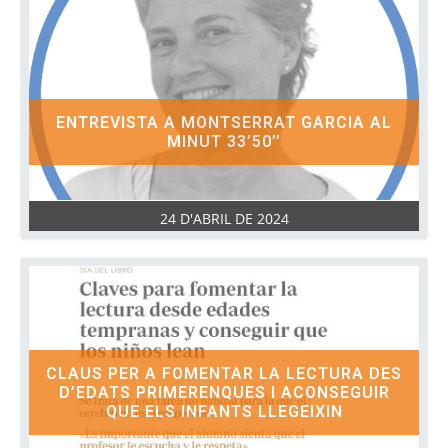
ENTREVISTA A MONTSERRAT GARCIA AL
MINUT 33’50’’
24 D'ABRIL DE 2024
CLAUS PER A FOMENTAR LA LECTURA DES
D’EDATS PRIMERENQUES I ACONSEGUIR
QUE ELS INFANTS LLEGEIXIN