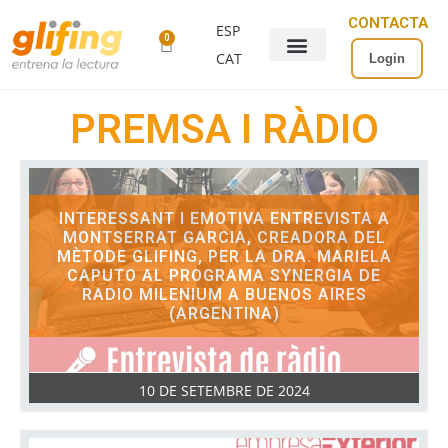
CONTACTA
ESP
0
CAT
Login
PREMSA I RÀDIO
INTERESSANT I EMOTIVA ENTREVISTA A
MONTSERRAT GARCIA, CREADORA DEL
MÈTODE GLIFING, PER LA DRA. MARIELA
CAPUTO AL PROGRAMA SYNERGIA DE
RADIO MILENIUM A BUENOS AIRES
(ARGENTINA)
10 DE SETEMBRE DE 2024