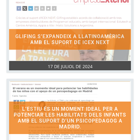
GLIFING S’EXPANDEIX A LLATINOAMÈRICA
AMB EL SUPORT DE ICEX NEXT
17 DE JULIOL DE 2024
L’ESTIU ÉS UN MOMENT IDEAL PER A
POTENCIAR LES HABILITATS DELS INFANTS
AMB EL SUPORT D’UN PSICOPEDAGOG A
MADRID.