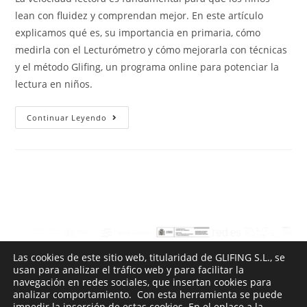
lean con fluidez y comprendan mejor. En este artículo
explicamos qué es, su importancia en primaria, cómo
medirla con el Lecturómetro y cómo mejorarla con técnicas
y el método Glifing, un programa online para potenciar la
lectura en niños.
Continuar Leyendo
Las cookies de este sitio web, titularidad de GLIFING S.L., se
usan para analizar el tráfico web y para facilitar la
navegación en redes sociales, que insertan cookies para
Glifing, S.L. ha participado en el Programa de Iniciación a la Exportación ICEX-Next, y ha
contado con el apoyo del ICEX, así como con la cofinanciación de Fondos europeos FEDER,
analizar comportamiento. Con esta herramienta se puede
habiendo contribuido según la medida de los mismos, al crecimiento económico de esta
empresa, su región y de España en su conjunto.
impedir la inserción de estas cookies. En el enlace a la