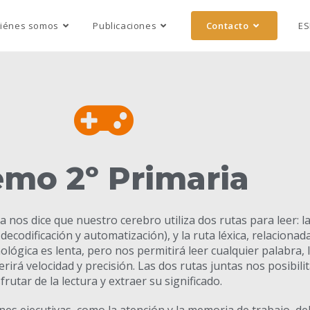
iénes somos
Publicaciones
Contacto
ES
mo 2º Primaria
a nos dice que nuestro cerebro utiliza dos rutas para leer: l
codificación y automatización), y la ruta léxica, relacionada
nológica es lenta, pero nos permitirá leer cualquier palabra, 
erirá velocidad y precisión. Las dos rutas juntas nos posibili
sfrutar de la lectura y extraer su significado.
ones ejecutivas, como la atención y la memoria de trabajo, d