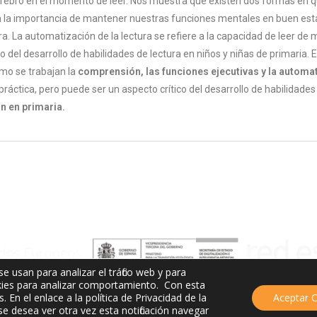
erebro en el momento de leer. Nos muestra que existen dos formas en
a la importancia de mantener nuestras funciones mentales en buen estad
ura. La automatización de la lectura se refiere a la capacidad de leer de 
o del desarrollo de habilidades de lectura en niños y niñas de primaria
o se trabajan la
comprensión, las funciones ejecutivas y la automat
ráctica, pero puede ser un aspecto crítico del desarrollo de habilidades
an en primaria.
se usan para analizar el tráfico web y para
contado con el apoyo del ICEX, así como con la cofinanciación de Fondos europeos FEDER, habie
ookies para analizar comportamiento. Con esta
 En el enlace a la política de Privacidad de la
Aceptar 
e desea ver otra vez esta notificación navegar