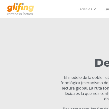
Servicios
Qu
De
El modelo de la doble rut
fonológica (mecanismo de de
lectura global. La ruta fo
léxica es la que nos conf
di
Por otra parte, las funci