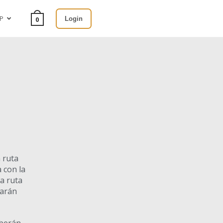
P
Login
0
a ruta
 con la
la ruta
tarán
eberán