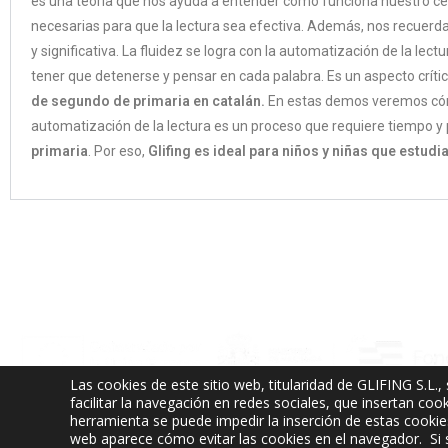
es una teoría que nos ayuda a entender cómo funciona nuestro c
necesarias para que la lectura sea efectiva. Además, nos recuerd
y significativa. La fluidez se logra con la automatización de la lect
tener que detenerse y pensar en cada palabra. Es un aspecto crític
de segundo de primaria en catalán.
En estas demos veremos cóm
automatización de la lectura es un proceso que requiere tiempo y p
primaria
. Por eso,
Glifing es ideal para niños y niñas que estudi
Las cookies de este sitio web, titularidad de GLIFING S.L., 
Glifing, S.L. ha participado en el Programa de Iniciación a la Exportación ICEX-Next, y ha 
facilitar la navegación en redes sociales, que insertan c
su región y de España en su conjunto.
herramienta se puede impedir la inserción de estas cookies.
web aparece cómo evitar las cookies en el navegador. Si s