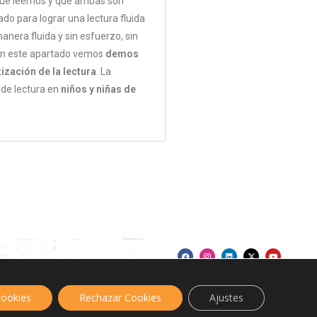
 que leemos y que ambas son
o para lograr una lectura fluida
manera fluida y sin esfuerzo, sin
. En este apartado vemos
demos
ización de la lectura
. La
 de lectura en
niños y niñas de
ndo contribuido según la medida de los mismos, al crecimiento económico de esta empresa,
Cookies
Rechazar Cookies
Ajustes