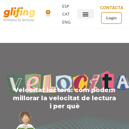
ESP
CONTACTA
0
CAT
Login
ENG
Velocitat lectora: com podem
millorar la velocitat de lectura
i per què