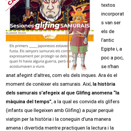
textos
incorporat
s van ser
els de
l’antic
Egipte i, a
poc a poc,
se n’han
anat afegint d’altres, com els dels inques. Ara és el
moment de conèixer els samurais. Així,
la història
dels samurais s’afegeix al que Glifing anomena “la
màquina del temps”
, a la qual es convida els glífers
(infants que llegeixen amb Glifing) a pujar perquè
viatgin per la història i la coneguin d’una manera
amena i divertida mentre practiquen la lectura i la