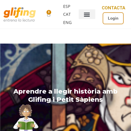
ESP
CONTACTA
0
CAT
Login
ENG
Aprendre a llegir història amb
Glifing i Petit Sàpiens