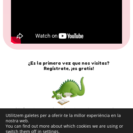
¿Es la primera vez que nos visitas?
Regístrate, ¡es gratis!
This form is currently undergoing maintenance. Please
Utilitzem galetes per a oferir-te la millor experiència en la
try again later.
nostra web.
You can find out more about which cookies we are using or
switch them off in
settings
.